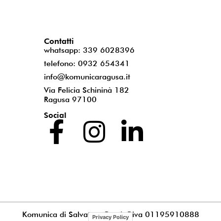
Contatti
whatsapp: 339 6028396
telefono: 0932 654341
info@komunicaragusa.it
Via Felicia Schininà 182
Ragusa 97100
Social
Komunica di Salvatore Puccia
P.iva 01195910888
Privacy Policy