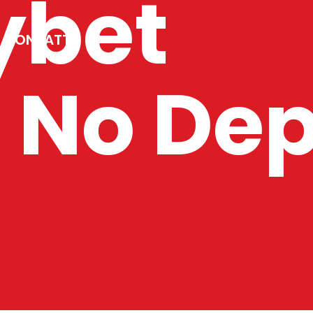
ybet
CONTATTI
 No Dep