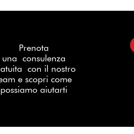
Prenota
una consulenza
atuita con il nostro
eam e scopri come
possiamo aiutarti