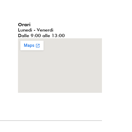
Orari
Lunedì - Venerdì
Dalle 9:00 alle 13:00