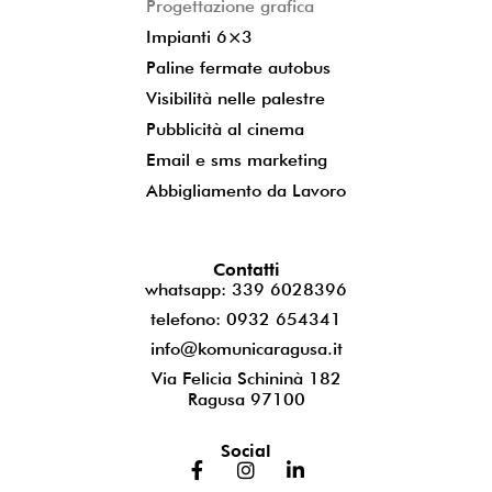
Progettazione grafica
Impianti 6×3
Paline fermate autobus
Visibilità nelle palestre
Pubblicità al cinema
Email e sms marketing
Abbigliamento da Lavoro
Contatti
whatsapp: 339 6028396
telefono: 0932 654341
info@komunicaragusa.it
Via Felicia Schininà 182
Ragusa 97100
Social