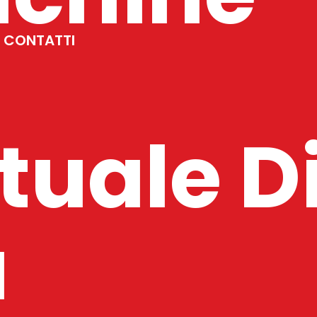
CONTATTI
tuale D
a