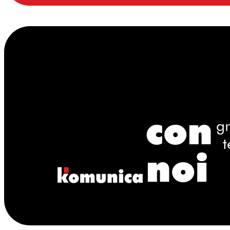
con
gr
t
noi