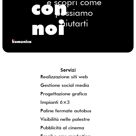
con
e scopri come
possiamo
noi
aiutarti
Servizi
Realizzazione siti web
Gestione social media
Progettazione grafica
Impianti 6×3
Paline fermate autobus
Visibilità nelle palestre
Pubblicità al cinema