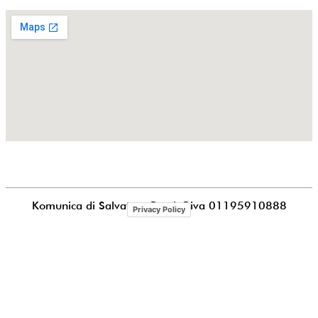
Komunica di Salvatore Puccia
P.iva 01195910888
Privacy Policy