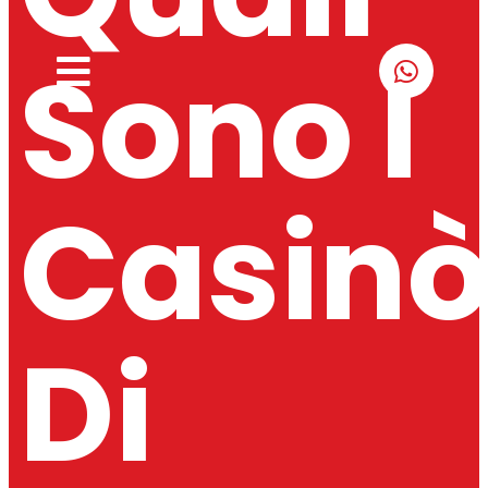
Sono I
Casin
Di