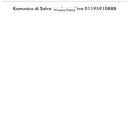
Komunica di Salvatore Puccia
P.iva 01195910888
Privacy Policy