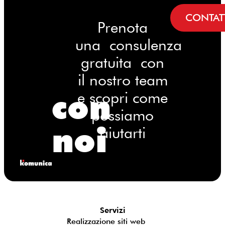
CONTAT
Prenota
una consulenza
gratuita con
il nostro team
con
e scopri come
possiamo
noi
aiutarti
Servizi
Realizzazione siti web