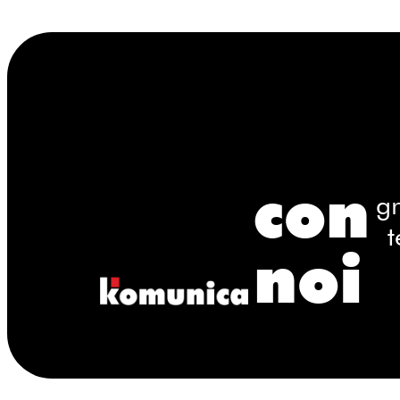
con
gr
t
noi