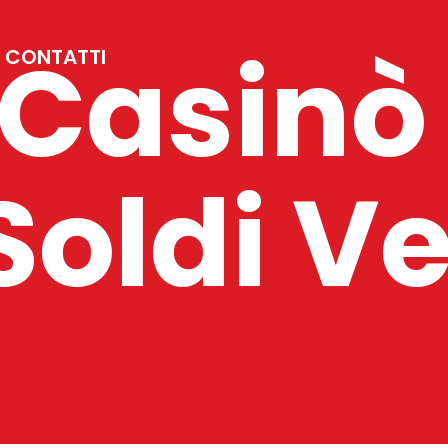
 Casinò
CONTATTI
oldi Ve