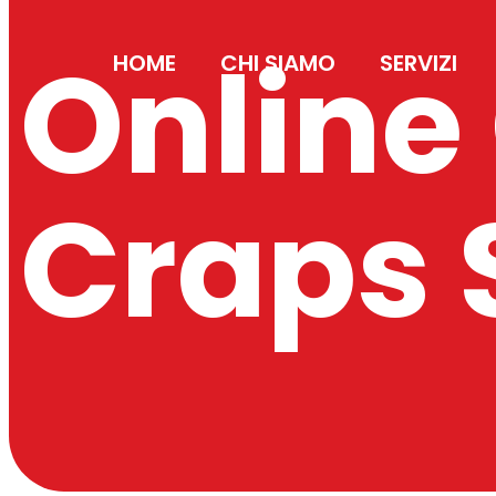
Online
HOME
CHI SIAMO
SERVIZI
Craps S