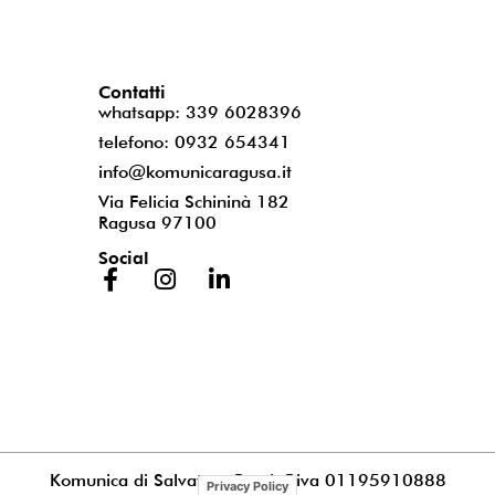
Contatti
whatsapp: 339 6028396
telefono: 0932 654341
info@komunicaragusa.it
Via Felicia Schininà 182
Ragusa 97100
Social
Komunica di Salvatore Puccia
P.iva 01195910888
Privacy Policy