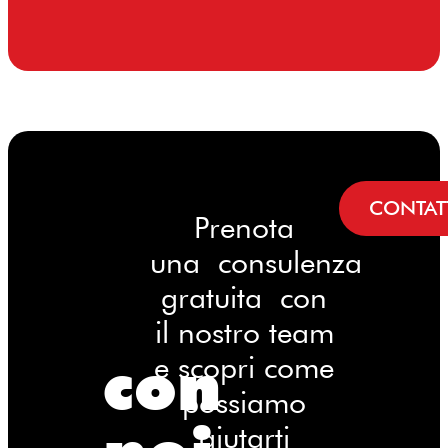
CONTAT
Prenota
una consulenza
gratuita con
il nostro team
con
e scopri come
possiamo
aiutarti