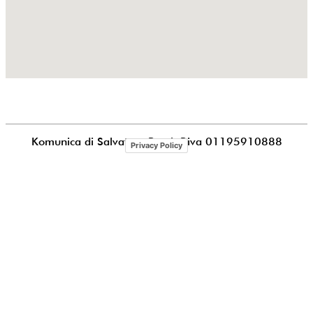
Komunica di Salvatore Puccia
P.iva 01195910888
Privacy Policy