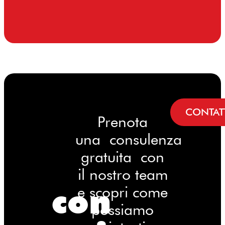
CONTAT
Prenota
una consulenza
gratuita con
il nostro team
con
e scopri come
possiamo