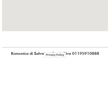
Komunica di Salvatore Puccia
P.iva 01195910888
Privacy Policy