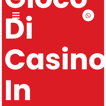
Di
Casin
In