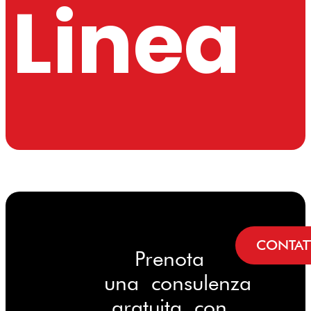
Linea
CONTAT
Prenota
una consulenza
gratuita con