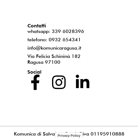
Contatti
whatsapp: 339 6028396
telefono: 0932 654341
info@komunicaragusa.it
Via Felicia Schininà 182
Ragusa 97100
Social
Komunica di Salvatore Puccia
P.iva 01195910888
Privacy Policy