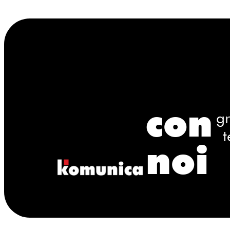
con
gr
t
noi