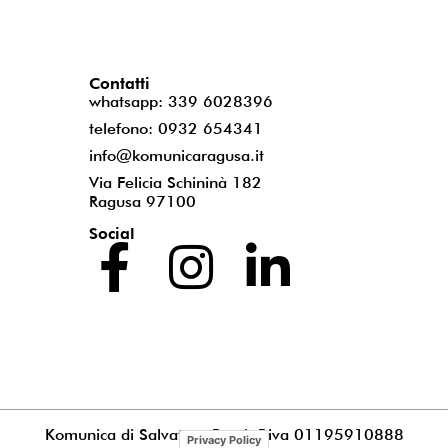
Contatti
whatsapp: 339 6028396
telefono: 0932 654341
info@komunicaragusa.it
Via Felicia Schininà 182
Ragusa 97100
Social
Komunica di Salvatore Puccia
P.iva 01195910888
Privacy Policy