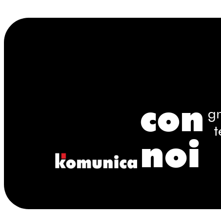
con
gr
t
noi