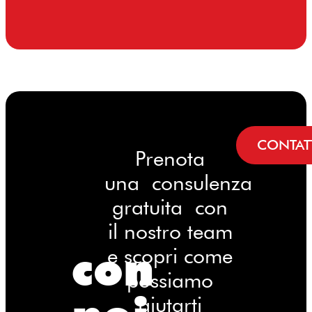
CONTAT
Prenota
una consulenza
gratuita con
il nostro team
con
e scopri come
possiamo
aiutarti