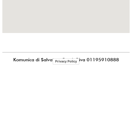
Komunica di Salvatore Puccia
P.iva 01195910888
Privacy Policy