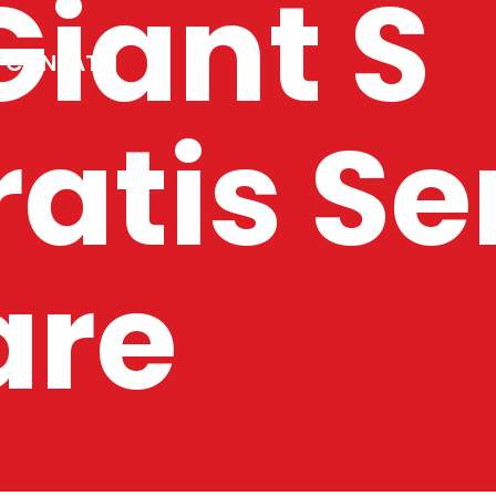
Giant S
CONTATTI
ratis S
are