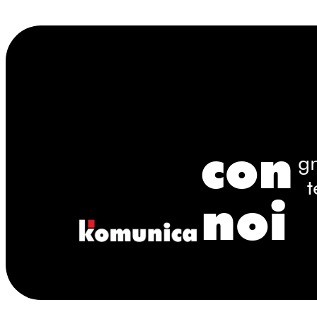
con
gr
t
noi