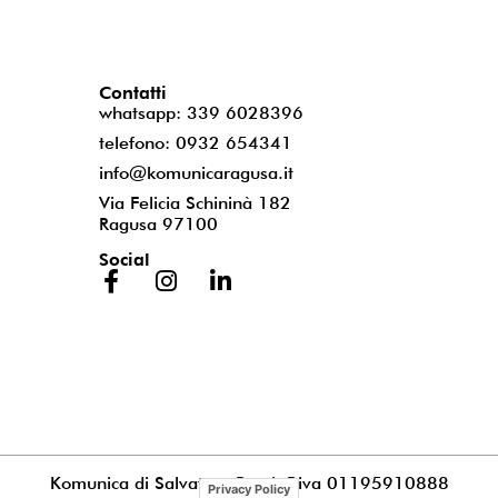
Contatti
whatsapp: 339 6028396
telefono: 0932 654341
info@komunicaragusa.it
Via Felicia Schininà 182
Ragusa 97100
Social
Komunica di Salvatore Puccia
P.iva 01195910888
Privacy Policy