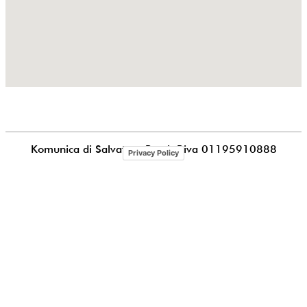
Komunica di Salvatore Puccia
P.iva 01195910888
Privacy Policy