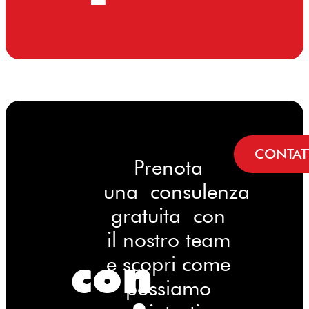
CONTAT
Prenota
una consulenza
gratuita con
il nostro team
con
e scopri come
possiamo