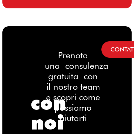
CONTAT
Prenota
una consulenza
gratuita con
il nostro team
con
e scopri come
possiamo
noi
aiutarti