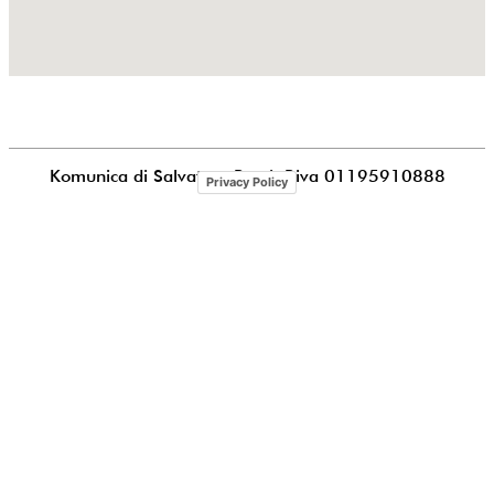
Komunica di Salvatore Puccia
P.iva 01195910888
Privacy Policy