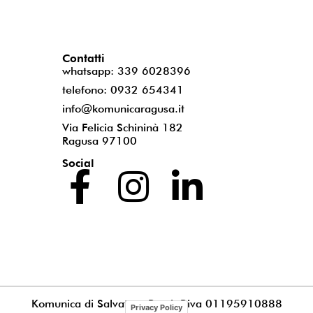
Contatti
whatsapp: 339 6028396
telefono: 0932 654341
info@komunicaragusa.it
Via Felicia Schininà 182
Ragusa 97100
Social
Komunica di Salvatore Puccia
P.iva 01195910888
Privacy Policy