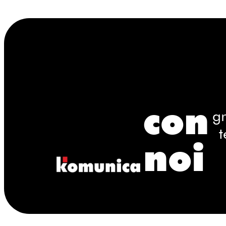
con
gr
t
noi