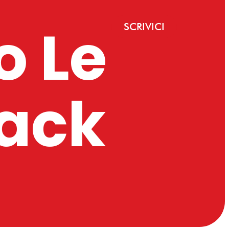
o Le
SCRIVICI
jack