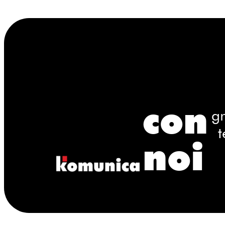
con
gr
t
noi