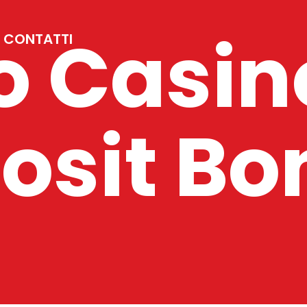
o Casin
CONTATTI
osit Bo