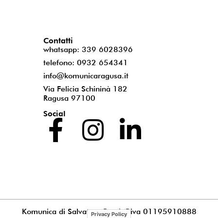
Contatti
whatsapp: 339 6028396
telefono: 0932 654341
info@komunicaragusa.it
Via Felicia Schininà 182
Ragusa 97100
Social
Komunica di Salvatore Puccia
P.iva 01195910888
Privacy Policy