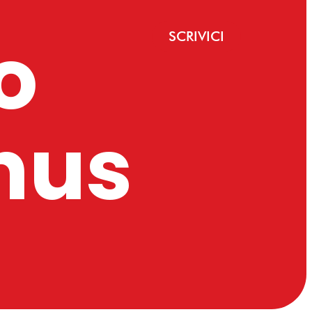
o
SCRIVICI
nus