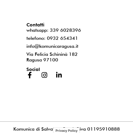
Contatti
whatsapp: 339 6028396
telefono: 0932 654341
info@komunicaragusa.it
Via Felicia Schininà 182
Ragusa 97100
Social
Komunica di Salvatore Puccia
P.iva 01195910888
Privacy Policy