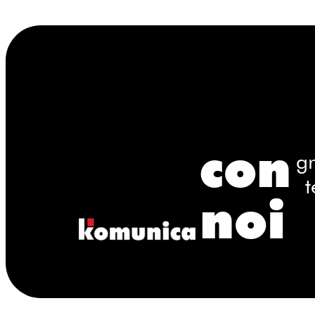
con
gr
t
noi