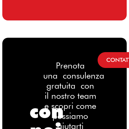
CONTAT
Prenota
una consulenza
gratuita con
il nostro team
con
e scopri come
possiamo
aiutarti