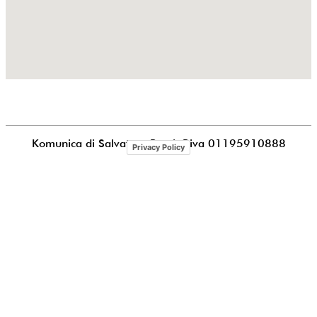
Komunica di Salvatore Puccia
P.iva 01195910888
Privacy Policy