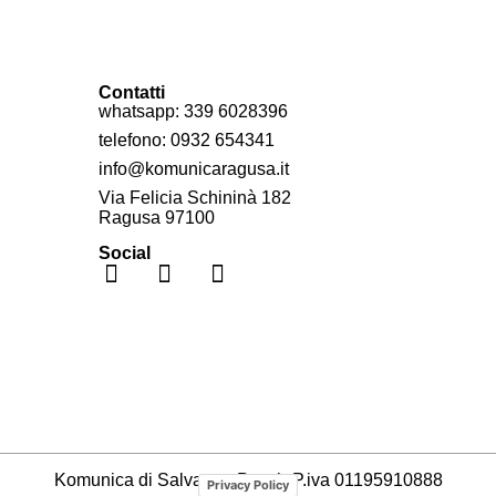
Contatti
whatsapp: 339 6028396
telefono: 0932 654341
info@komunicaragusa.it
Via Felicia Schininà 182
Ragusa 97100
Social
Komunica di Salvatore Puccia
P.iva 01195910888
Privacy Policy