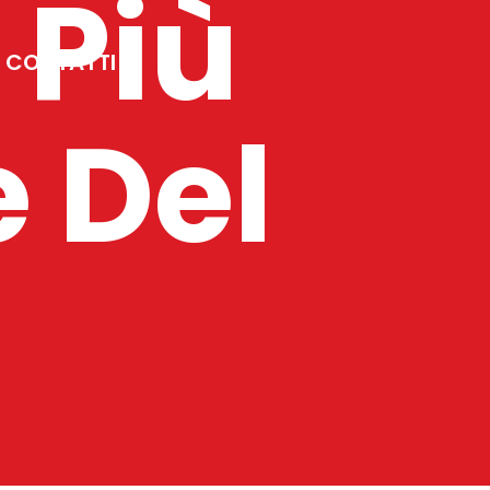
 Più
CONTATTI
 Del