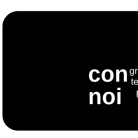
con
gr
t
noi