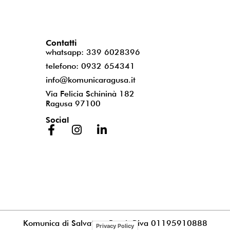
Contatti
whatsapp: 339 6028396
telefono: 0932 654341
info@komunicaragusa.it
Via Felicia Schininà 182
Ragusa 97100
Social
Komunica di Salvatore Puccia
P.iva 01195910888
Privacy Policy