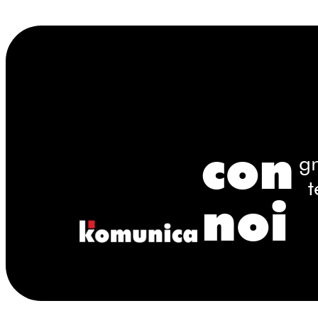
con
gr
t
noi