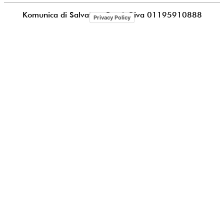
Komunica di Salvatore Puccia
P.iva 01195910888
Privacy Policy