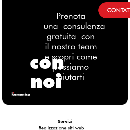
CONTAT
Prenota
una consulenza
gratuita con
il nostro team
con
e scopri come
possiamo
noi
aiutarti
Servizi
Realizzazione siti web