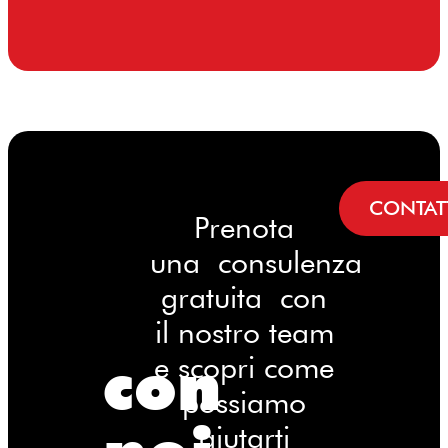
CONTAT
Prenota
una consulenza
gratuita con
il nostro team
con
e scopri come
possiamo
aiutarti