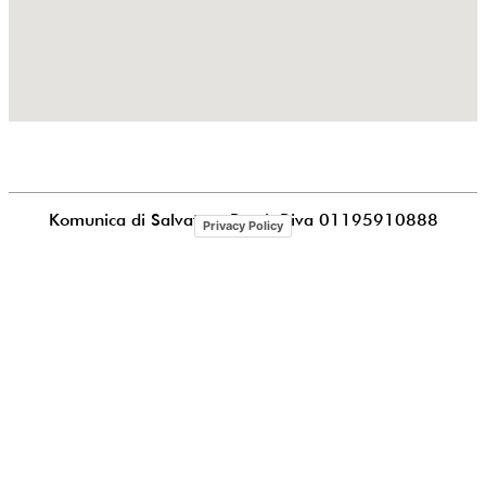
Komunica di Salvatore Puccia
P.iva 01195910888
Privacy Policy